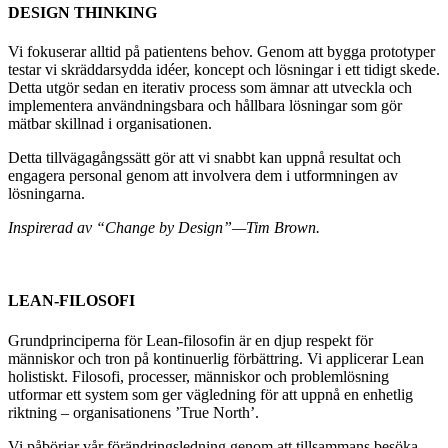
DESIGN THINKING
Vi fokuserar alltid på patientens behov. Genom att bygga prototyper
testar vi skräddarsydda idéer, koncept och lösningar i ett tidigt skede.
Detta utgör sedan en iterativ process som ämnar att utveckla och
implementera användningsbara och hållbara lösningar som gör
mätbar skillnad i organisationen.
Detta tillvägagångssätt gör att vi snabbt kan uppnå resultat och
engagera personal genom att involvera dem i utformningen av
lösningarna.
Inspirerad av “Change by Design”—Tim Brown.
LEAN-FILOSOFI
Grundprinciperna för Lean-filosofin är en djup respekt för
människor och tron på kontinuerlig förbättring. Vi applicerar Lean
holistiskt. Filosofi, processer, människor och problemlösning
utformar ett system som ger vägledning för att uppnå en enhetlig
riktning – organisationens ’True North’.
Vi påbörjar vår förändringsledning genom att tillsammans besöka