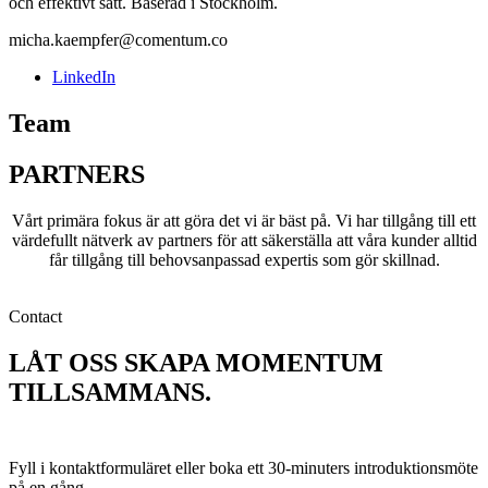
och effektivt sätt. Baserad i Stockholm.
micha.kaempfer@comentum.co
LinkedIn
Team
PARTNERS
Vårt primära fokus är att göra det vi är bäst på. Vi har tillgång till ett
värdefullt nätverk av partners för att säkerställa att våra kunder alltid
får tillgång till behovsanpassad expertis som gör skillnad.
Contact
LÅT OSS SKAPA MOMENTUM
TILLSAMMANS.
HÖR AV DIG!
Fyll i kontaktformuläret eller boka ett 30-minuters introduktionsmöte
på en gång.