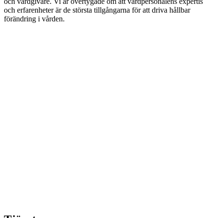
och vårdgivare. Vi är övertygade om att vårdpersonalens expertis
och erfarenheter är de största tillgångarna för att driva hållbar
förändring i vården.