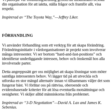
din organisation för att iaktta, ställa frågor och framför allt, visa
respekt.
Inspirerad av “The Toyota Way,”—Jeffrey Liker.
FÖRHANDLING
Vi använder förhandling som ett verktyg för att skapa förändring.
Förändringsinitiativ i vårdorganisationer är projekt som involverar
många intressenter. Vi ser bortom “hard-and-fast-positions” och
identifierar underliggande intressen, behov och önskemål hos alla
involverade parter.
Detta angreppssätt ger oss möjlighet att skapa lösningar som möter
samtliga intressenters behov. Vi lägger tid på att utveckla och
utforska en stor mängd alternativ innan vi tillsammans väljer det som
fungerar bäst. Vi förlitar oss på rättvisa, oberoende och
evidensbaserade kriterier för att lösa eventuella motsättningar och
oenigheter. Vi skiljer alltid människorna från problemet.
Inspirerad av “3-D Negotiation”—David A. Lax and James K.
Sebenius.