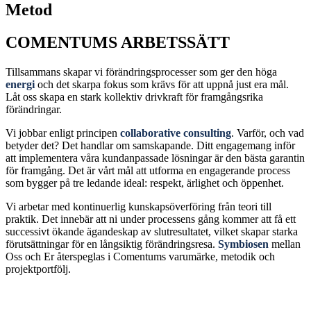
Metod
COMENTUMS ARBETSSÄTT
Tillsammans skapar vi förändringsprocesser som ger den höga
energi
och det skarpa fokus som krävs för att uppnå just era mål.
Låt oss skapa en stark kollektiv drivkraft för framgångsrika
förändringar.
Vi jobbar enligt principen
collaborative consulting
. Varför, och vad
betyder det? Det handlar om samskapande. Ditt engagemang inför
att implementera våra kundanpassade lösningar är den bästa garantin
för framgång. Det är vårt mål att utforma en engagerande process
som bygger på tre ledande ideal: respekt, ärlighet och öppenhet.
Vi arbetar med kontinuerlig kunskapsöverföring från teori till
praktik. Det innebär att ni under processens gång kommer att få ett
successivt ökande ägandeskap av slutresultatet, vilket skapar starka
förutsättningar för en långsiktig förändringsresa.
Symbiosen
mellan
Oss och Er återspeglas i Comentums varumärke, metodik och
projektportfölj.